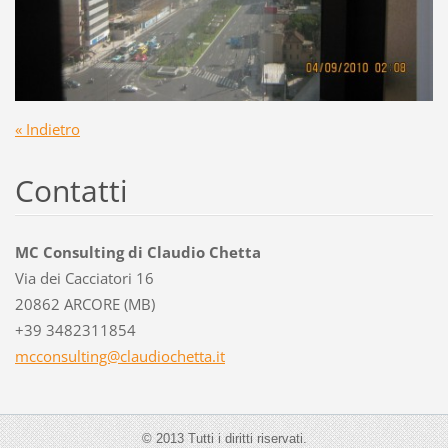
« Indietro
Contatti
MC Consulting di Claudio Chetta
Via dei Cacciatori 16
20862 ARCORE (MB)
+39 3482311854
mcconsul
ting@cla
udiochet
ta.it
© 2013 Tutti i diritti riservati.