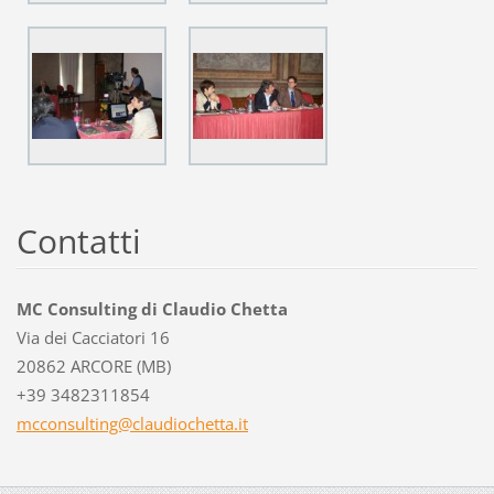
Contatti
MC Consulting di Claudio Chetta
Via dei Cacciatori 16
20862 ARCORE (MB)
+39 3482311854
mcconsul
ting@cla
udiochet
ta.it