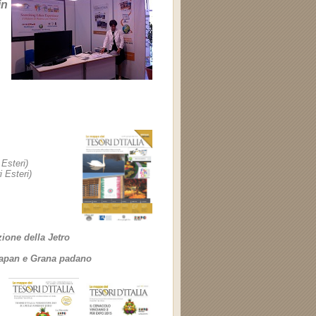
in
 Esteri)
i Esteri)
ione della Jetro
Japan e Grana padano