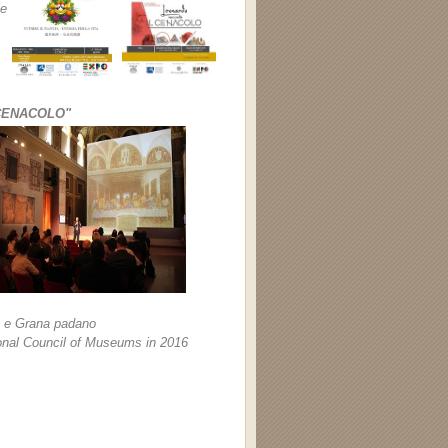
le
 CENACOLO"
n e Grana padano
ional Council of Museums in 2016