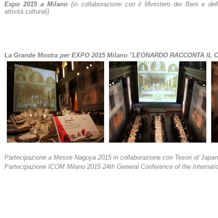
Expo 2015 a Milano
(in collaborazione con il Ministero dei Beni e del
attività culturali)
La Grande Mostra per EXPO 2015 Milano "LEONARDO RACCONTA IL
Partecipazione a Messe Nagoya 2015 in collaborazione con Tesori of Japa
Partecipazione ICOM Milano 2015
24th General Conference of the Internat