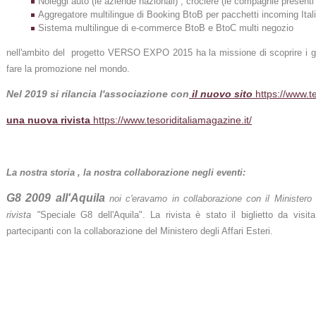
Noleggi auto (le aziende nazionali) , crociere (le compagnie presenti i
Aggregatore multilingue di Booking BtoB per pacchetti incoming Itali
Sistema multilingue di e-commerce BtoB e BtoC multi negozio
nell'ambito del progetto VERSO EXPO 2015 ha la missione di scoprire i gra
fare la promozione nel mondo.
Nel 2019 si rilancia l'associazione con
il nuovo sito
https://www.t
una nuova rivista
https://www.tesoriditaliamagazine.it/
La nostra storia , la nostra collaborazione negli eventi:
G8 2009 all'Aquila
noi c'eravamo in collaborazione con il Ministero 
rivista "
Speciale G8 dell'Aquila". La rivista è stato il biglietto da visita d
partecipanti con la collaborazione del Ministero degli Affari Esteri.