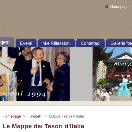
Homepage
getti
Eventi
Mie Riflessioni
Contattaci
Galleria fot
Homepage
>
I progetti
>
Mappe Tesori d'Italia
Le Mappe dei Tesori d'Italia