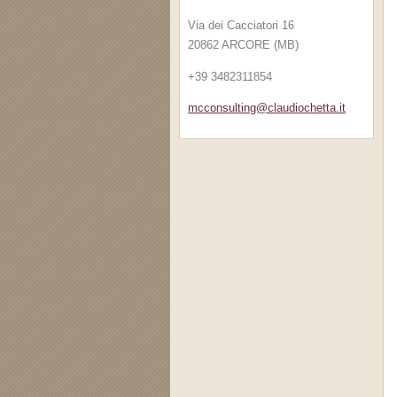
Via dei Cacciatori 16
20862 ARCORE (MB)
+39 3482311854
mcconsul
ting@cla
udiochet
ta.it