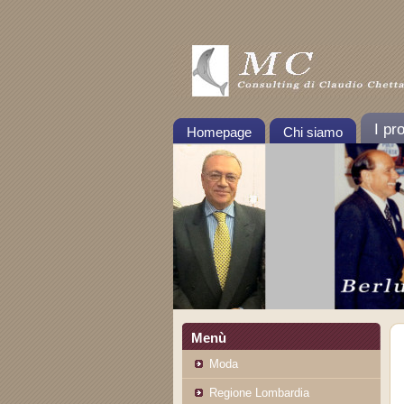
I pro
Homepage
Chi siamo
Menù
Moda
Regione Lombardia