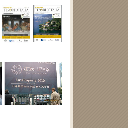
n
n
e
i