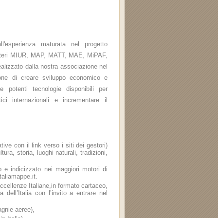
ll'esperienza maturata nel progetto
nisteri MIUR, MAP, MATT, MAE, MiPAF,
alizzato dalla nostra associazione nel
ne di creare sviluppo economico e
le potenti tecnologie disponibili per
stici internazionali e incrementare il
ive con il link verso i siti dei gestori)
ura, storia, luoghi naturali, tradizioni,
eb e indicizzato nei maggiori motori di
taliamappe.it.
ccellenze Italiane,in formato cartaceo,
 dell’Italia con l’invito a entrare nel
agnie aeree),