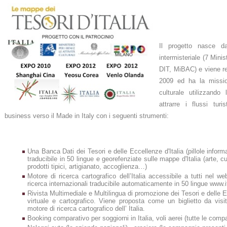
Il progetto nasce da
intermisteriale (7 Mi
DIT, MiBAC) e viene re
2009 ed ha la missio
culturale utilizzando 
attrarre i flussi turi
business verso il Made in Italy con i seguenti strumenti:
Una Banca Dati dei Tesori e delle Eccellenze d'Italia (pillole informat
traducibile in 50 lingue e georefenziate sulle mappe d'Italia (arte, cult
prodotti tipici, artigianato, accoglienza…)
Motore di ricerca cartografico dell’Italia accessibile a tutti nel w
ricerca internazionali traducibile automaticamente in 50 lingue www.i
Rivista Multimediale e Multilingua di promozione dei Tesori e delle E
virtuale e cartografico. Viene proposta come un biglietto da visita
motore di ricerca cartografico dell’ Italia.
Booking comparativo per soggiorni in Italia, voli aerei (tutte le comp